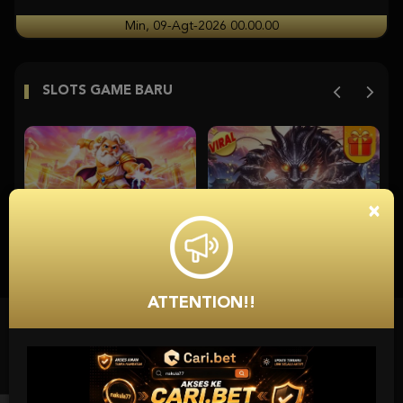
Gates of Olympus 1000
Min, 09-Agt-2026 00.00.00
lasmini****n
IDR
1,234,350.00
SLOTS GAME BARU
Gates of Olympus 1000
abiba****8
IDR
933,680.00
Gates of Olympus 1000
lasmini****n
×
2
134
IDR
861,300.00
Starlight Princess™ 1000
o****9
ATTENTION!!
IDR
609,200.00
Mahjong Wins 3 – Black Scatter
cintada****7
IDR
521,150.00