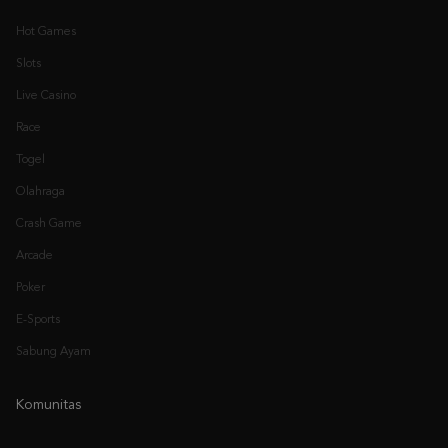
Hot Games
Slots
Live Casino
Race
Togel
Olahraga
Crash Game
Arcade
Poker
E-Sports
Sabung Ayam
Komunitas